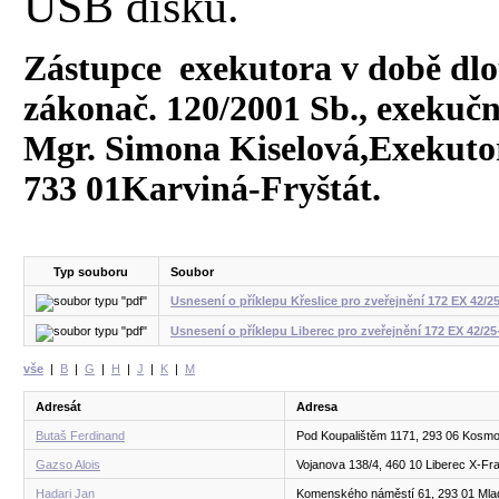
USB disku.
Zástupce exekutora v době dlo
zákonač. 120/2001 Sb., exekučn
Mgr. Simona Kiselová,Exekutor
733 01Karviná-Fryštát.
Typ souboru
Soubor
Usnesení o příklepu Křeslice pro zveřejnění 172 EX 42/2
Usnesení o příklepu Liberec pro zveřejnění 172 EX 42/25
vše
|
B
|
G
|
H
|
J
|
K
|
M
Adresát
Adresa
Butaš Ferdinand
Pod Koupalištěm 1171, 293 06 Kosm
Gazso Alois
Vojanova 138/4, 460 10 Liberec X-Fr
Hadari Jan
Komenského náměstí 61, 293 01 Mla