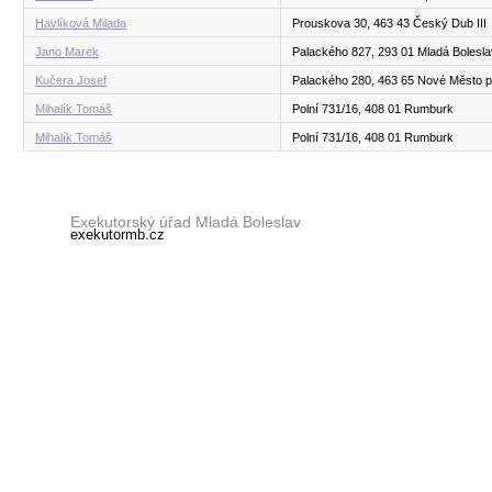
Havlíková Milada
Prouskova 30, 463 43 Český Dub III
Jano Marek
Palackého 827, 293 01 Mladá Boleslav
Kučera Josef
Palackého 280, 463 65 Nové Město
Mihalík Tomáš
Polní 731/16, 408 01 Rumburk
Mihalík Tomáš
Polní 731/16, 408 01 Rumburk
Exekutorský úřad Mladá Boleslav
exekutormb.cz